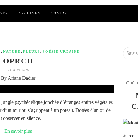
GES
ARCHIVES
CONTACT
,
,
,
E
NATURE
FLEURS
POÉSIE URBAINE
OPRCH
24 JUIN 2026
By Ariane Dadier
jungle psychédélique jonchée d’étranges entités végétales
C
ur d’un mur ou s’agrippent à un poteau. Dotées d'un ou de
t observer en silence...
En savoir plus
#street