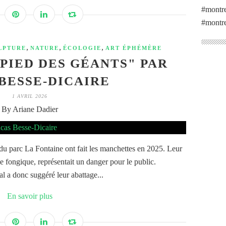
#montre
#montre
,
,
,
LPTURE
NATURE
ÉCOLOGIE
ART ÉPHÉMÈRE
PIED DES GÉANTS" PAR
BESSE-DICAIRE
1 AVRIL 2026
By Ariane Dadier
 du parc La Fontaine ont fait les manchettes en 2025. Leur
ie fongique, représentait un danger pour le public.
 a donc suggéré leur abattage...
En savoir plus