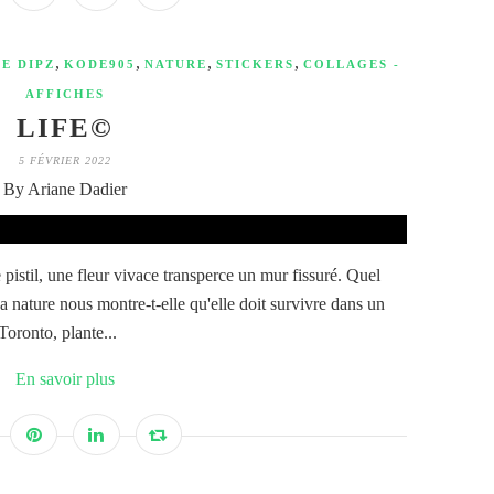
,
,
,
,
E DIPZ
KODE905
NATURE
STICKERS
COLLAGES -
AFFICHES
LIFE©
5 FÉVRIER 2022
By Ariane Dadier
pistil, une fleur vivace transperce un mur fissuré. Quel
a nature nous montre-t-elle qu'elle doit survivre dans un
Toronto, plante...
En savoir plus