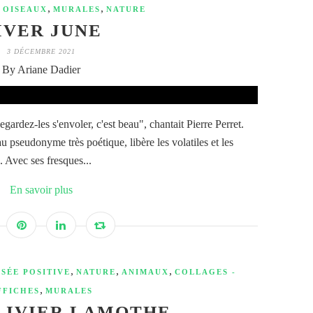
,
,
,
OISEAUX
MURALES
NATURE
IVER JUNE
3 DÉCEMBRE 2021
By Ariane Dadier
ardez-les s'envoler, c'est beau", chantait Pierre Perret.
au pseudonyme très poétique, libère les volatiles et les
. Avec ses fresques...
En savoir plus
,
,
,
SÉE POSITIVE
NATURE
ANIMAUX
COLLAGES -
,
FFICHES
MURALES
LIVIER LAMOTHE