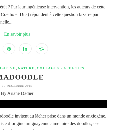
térêt ? Par leur ingénieuse intervention, les auteurs de cette
 Coelho et Dita) répondent à cette question bizarre par
nelle...
En savoir plus
,
,
OSITIVE
NATURE
COLLAGES - AFFICHES
MADOODLE
10 DÉCEMBRE 2019
By Ariane Dadier
Amadoodle invitent au lâcher prise dans un monde anxiogène.
ste d’origine uruguayenne aime faire des doodles, ces