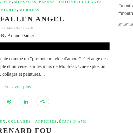
,
,
,
APHIE
MESSAGES
PENSÉE POSITIVE
COLLAGES -
#montre
,
FFICHES
MURALES
#montre
 FALLEN ANGEL
10 DÉCEMBRE 2018
By Ariane Dadier
sente comme un "promoteur avide d'amour". Cet ange des
le et universel sur les murs de Montréal. Une explosion
, collages et peintures....
En savoir plus
,
,
UX
COLLAGES - AFFICHES
ÉTATS D'ÂME
RENARD FOU