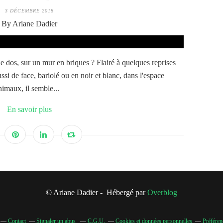
3 DÉCEMBRE 2018
By Ariane Dadier
e dos, sur un mur en briques ? Flairé à quelques reprises
si de face, bariolé ou en noir et blanc, dans l'espace
imaux, il semble...
En savoir plus
© Ariane Dadier - Hébergé par
Overblog
Contact
Signaler un abus
C.G.U.
Cookies et données personnelles
Préféren