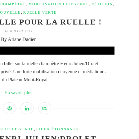
,
,
,
CHAMPÊTRE
MOBILISATION CITOYENNE
PÉTITION
,
NOUVELLE
RUELLE VERTE
LE POUR LA RUELLE !
10 JUILLET 2015
By Ariane Dadier
un billet sur la ruelle champêtre Henri-Julien/Drolet
privé. Une forte mobilisation citoyenne et médiatique a
t du Plateau Mont-Royal...
En savoir plus
,
,
RUELLE VERTE
LIEUX ÉTONNANTS
ENRI-JULIEN/DROLET