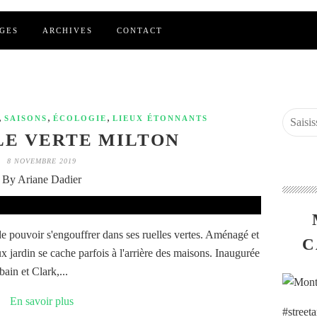
GES
ARCHIVES
CONTACT
,
,
,
SAISONS
ÉCOLOGIE
LIEUX ÉTONNANTS
LE VERTE MILTON
8 NOVEMBRE 2019
By Ariane Dadier
de pouvoir s'engouffrer dans ses ruelles vertes. Aménagé et
C
x jardin se cache parfois à l'arrière des maisons. Inaugurée
bain et Clark,...
En savoir plus
#street