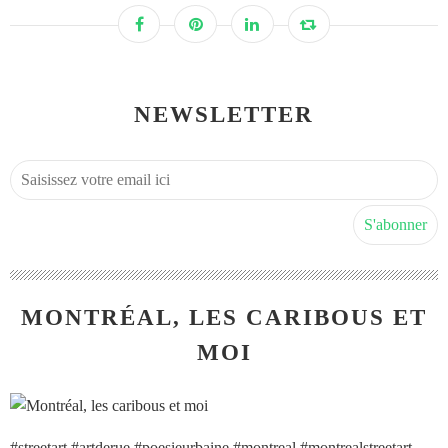
NEWSLETTER
MONTRÉAL, LES CARIBOUS ET
MOI
#streetart #artderue #poesieurbaine #montreal #montrealstreetart