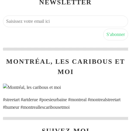
NEWSLETTER
MONTRÉAL, LES CARIBOUS ET
MOI
#streetart #artderue #poesieurbaine #montreal #montrealstreetart
#humeur #montreallescaribousetmoi
SUIVEZ-MOI