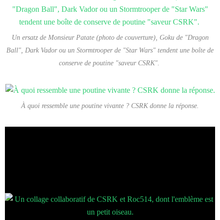
Un ersatz de Monsieur Patate (photo de couverture), Goku de "Dragon
Ball", Dark Vador ou un Stormtrooper de "Star Wars" tendent une boîte de
conserve de poutine "saveur CSRK".
À quoi ressemble une poutine vivante ? CSRK donne la réponse.