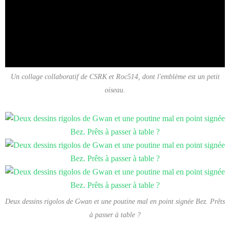
Un collage collaboratif de CSRK et Roc514, dont l'emblème est un petit
oiseau.
Deux dessins rigolos de Gwan et une poutine mal en point signée Bez. Prêts
à passer à table ?