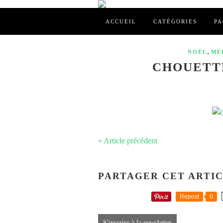
ACCUEIL
CATÉGORIES
PA
,
NOËL
ME
CHOUETTE
« Article précédent
PARTAGER CET ARTI
Repost
0
S'inscrire à la newsletter