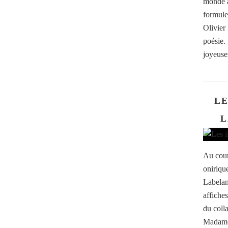
monde ap
formule
Olivier
poésie.
joyeuses
LE
L
Au cour
oniriqu
Labelan
affiches
du coll
Madame 