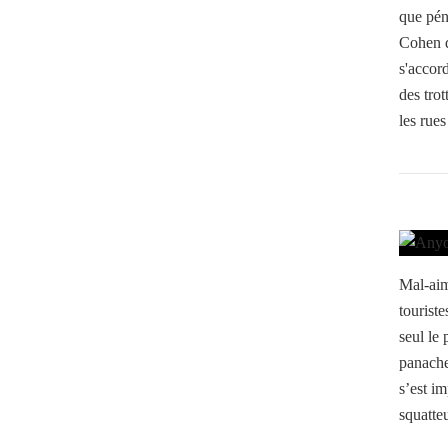
que pén
Cohen d
s'accor
des trot
les rues
Mal-aimé
touriste
seul le
panache
s’est i
squatteu