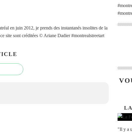
#montre
#montre
éal en juin 2012, je prends des instantanés insolites de la
 ce site sont créditées © Ariane Dadier #montrealstreetart
ICLE
VO
LA
"Il y a 