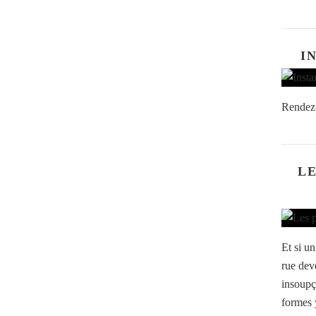
I
Rendez-
LE
Et si u
rue deve
insoupç
formes y