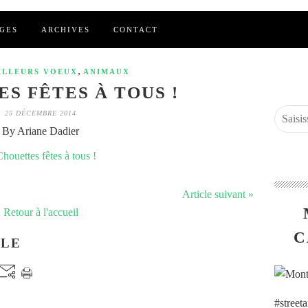
GES
ARCHIVES
CONTACT
,
ILLEURS VOEUX
ANIMAUX
S FÊTES À TOUS !
25 DÉCEMBRE 2014
By Ariane Dadier
Article suivant »
Retour à l'accueil
C
CLE
#street