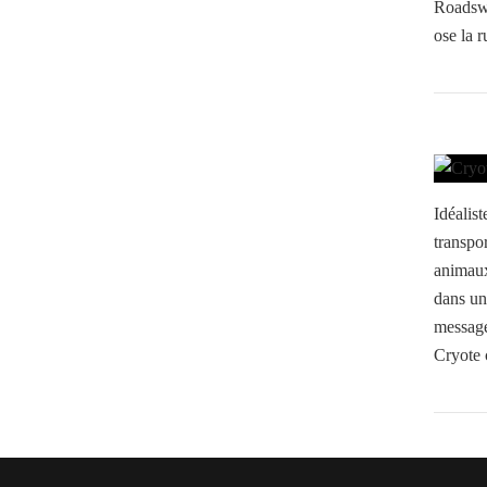
Roadswo
ose la r
Idéalist
transpor
animaux
dans un
message 
Cryote 