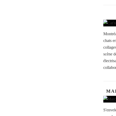
Montréa
chats e
collage
scène d
électris
collabor
MA
S'envel