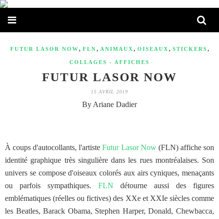
,
,
,
,
,
FUTUR LASOR NOW
FLN
ANIMAUX
OISEAUX
STICKERS
COLLAGES - AFFICHES
FUTUR LASOR NOW
15 AVRIL 2019
By Ariane Dadier
À coups d'autocollants, l'artiste
Futur Lasor Now
(FLN) affiche son
identité graphique très singulière dans les rues montréalaises. Son
univers se compose d'oiseaux colorés aux airs cyniques, menaçants
ou parfois sympathiques.
FLN
détourne aussi des figures
emblématiques (réelles ou fictives) des XXe et XXIe siècles comme
les Beatles, Barack Obama, Stephen Harper, Donald, Chewbacca,