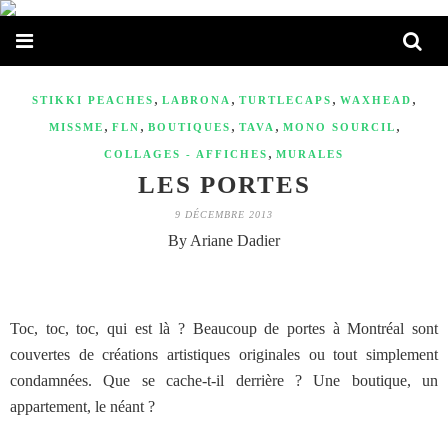
,
,
,
,
STIKKI PEACHES
LABRONA
TURTLECAPS
WAXHEAD
,
,
,
,
,
MISSME
FLN
BOUTIQUES
TAVA
MONO SOURCIL
,
COLLAGES - AFFICHES
MURALES
LES PORTES
9 DÉCEMBRE 2013
By Ariane Dadier
Toc, toc, toc, qui est là ? Beaucoup de portes à Montréal sont
couvertes de créations artistiques originales ou tout simplement
condamnées. Que se cache-t-il derrière ? Une boutique, un
appartement, le néant ?