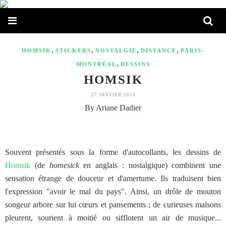
,
,
,
,
HOMSIK
STICKERS
NOSTALGIE
DISTANCE
PARIS-
,
MONTRÉAL
DESSINS
HOMSIK
27 JANVIER 2015
By Ariane Dadier
Souvent présentés sous la forme d'autocollants, les dessins de
Homsik
(de
homesick
en anglais : nostalgique) combinent une
sensation étrange de douceur et d'amertume. Ils traduisent bien
l'expression "avoir le mal du pays". Ainsi, un drôle de mouton
songeur arbore sur lui cœurs et pansements ; de curieuses maisons
pleurent, sourient à moitié ou sifflotent un air de musique...