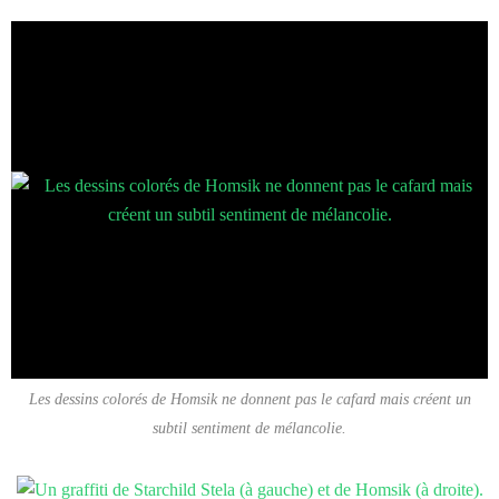
Les dessins colorés de Homsik ne donnent pas le cafard mais créent un
subtil sentiment de mélancolie.