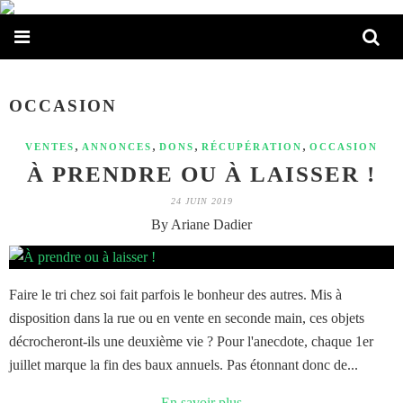
OCCASION
,
,
,
,
VENTES
ANNONCES
DONS
RÉCUPÉRATION
OCCASION
À PRENDRE OU À LAISSER !
24 JUIN 2019
By Ariane Dadier
Faire le tri chez soi fait parfois le bonheur des autres. Mis à
disposition dans la rue ou en vente en seconde main, ces objets
décrocheront-ils une deuxième vie ? Pour l'anecdote, chaque 1er
juillet marque la fin des baux annuels. Pas étonnant donc de...
En savoir plus