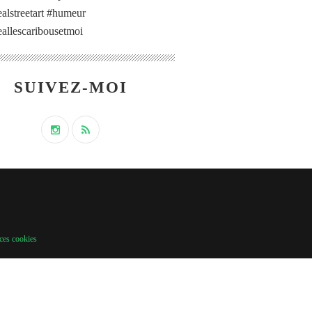
alstreetart #humeur
allescaribousetmoi
SUIVEZ-MOI
ces cookies