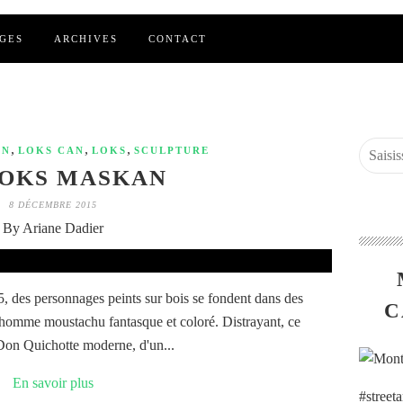
GES
ARCHIVES
CONTACT
,
,
,
AN
LOKS CAN
LOKS
SCULPTURE
LOKS MASKAN
8 DÉCEMBRE 2015
By Ariane Dadier
, des personnages peints sur bois se fondent dans des
C
nhomme moustachu fantasque et coloré. Distrayant, ce
 Don Quichotte moderne, d'un...
En savoir plus
#street