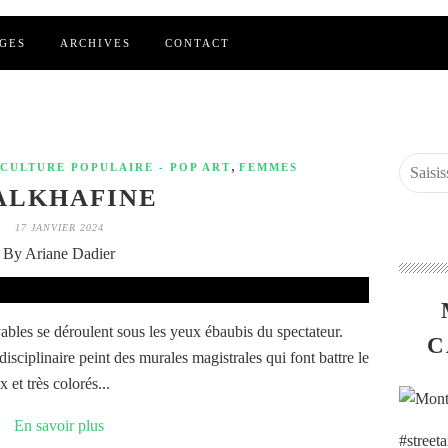
GES
ARCHIVES
CONTACT
,
CULTURE POPULAIRE - POP ART
FEMMES
LKHAFINE
17 JANVIER 2024
By Ariane Dadier
ables se déroulent sous les yeux ébaubis du spectateur.
C
disciplinaire peint des murales magistrales qui font battre le
 et très colorés...
En savoir plus
#street