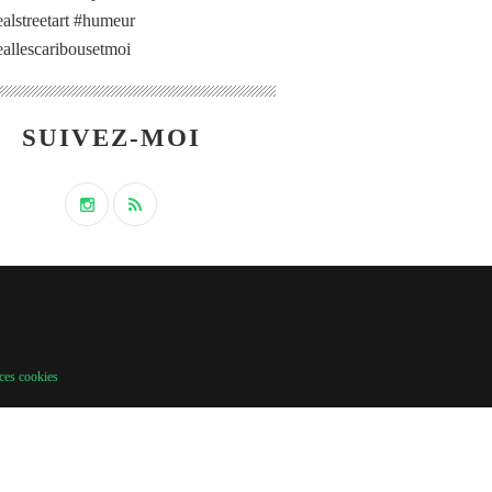
alstreetart #humeur
allescaribousetmoi
SUIVEZ-MOI
ces cookies