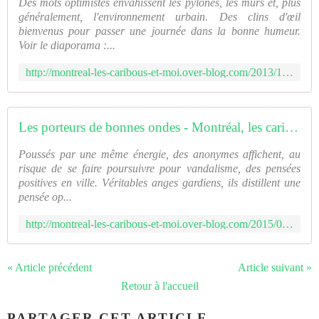
Des mots optimistes envahissent les pylônes, les murs et, plus
généralement, l'environnement urbain. Des clins d'œil
bienvenus pour passer une journée dans la bonne humeur.
Voir le diaporama :...
http://montreal-les-caribous-et-moi.over-blog.com/2013/12/la-pens%C3%A9e-positive.html
Les porteurs de bonnes ondes - Montréal, les caribous et moi
Poussés par une même énergie, des anonymes affichent, au
risque de se faire poursuivre pour vandalisme, des pensées
positives en ville. Véritables anges gardiens, ils distillent une
pensée op...
http://montreal-les-caribous-et-moi.over-blog.com/2015/07/les-porteurs-de-bonnes-ondes.html
« Article précédent
Article suivant »
Retour à l'accueil
PARTAGER CET ARTICLE