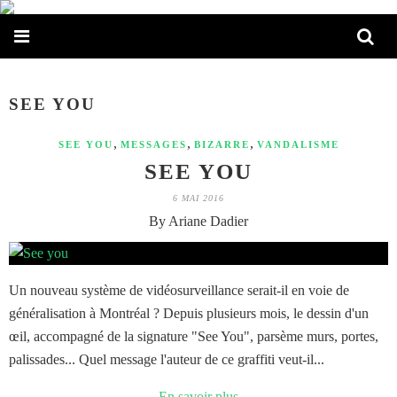
SEE YOU
,
,
,
SEE YOU
MESSAGES
BIZARRE
VANDALISME
SEE YOU
6 MAI 2016
By Ariane Dadier
Un nouveau système de vidéosurveillance serait-il en voie de
généralisation à Montréal ? Depuis plusieurs mois, le dessin d'un
œil, accompagné de la signature "See You", parsème murs, portes,
palissades... Quel message l'auteur de ce graffiti veut-il...
En savoir plus