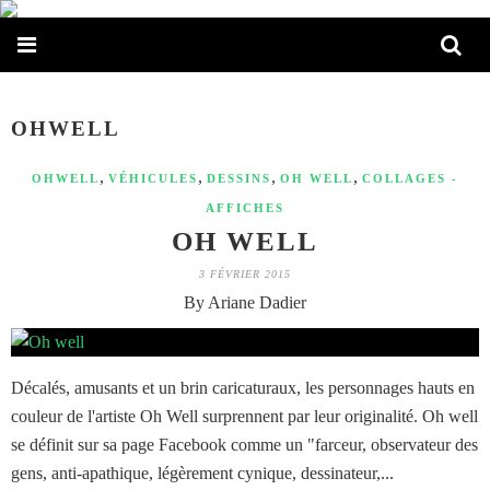
OHWELL
,
,
,
,
OHWELL
VÉHICULES
DESSINS
OH WELL
COLLAGES -
AFFICHES
OH WELL
3 FÉVRIER 2015
By Ariane Dadier
Décalés, amusants et un brin caricaturaux, les personnages hauts en
couleur de l'artiste Oh Well surprennent par leur originalité. Oh well
se définit sur sa page Facebook comme un "farceur, observateur des
gens, anti-apathique, légèrement cynique, dessinateur,...