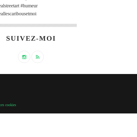
alstreetart #humeur
allescaribousetmoi
SUIVEZ-MOI
ces cookies