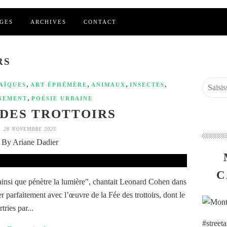
GES
ARCHIVES
CONTACT
RS
,
,
,
,
AÏQUES
ART ÉPHÉMÈRE
ANIMAUX
INSECTES
,
NEMENT
POÉSIE URBAINE
 DES TROTTOIRS
28 NOVEMBRE 2025
By Ariane Dadier
C
 ainsi que pénètre la lumière", chantait Leonard Cohen dans
 parfaitement avec l’œuvre de la Fée des trottoirs, dont le
tries par...
#street