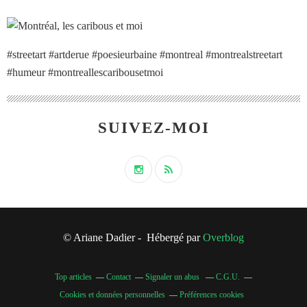
#streetart #artderue #poesieurbaine #montreal #montrealstreetart
#humeur #montreallescaribousetmoi
SUIVEZ-MOI
© Ariane Dadier - Hébergé par
Overblog
Top articles
Contact
Signaler un abus
C.G.U.
Cookies et données personnelles
Préférences cookies