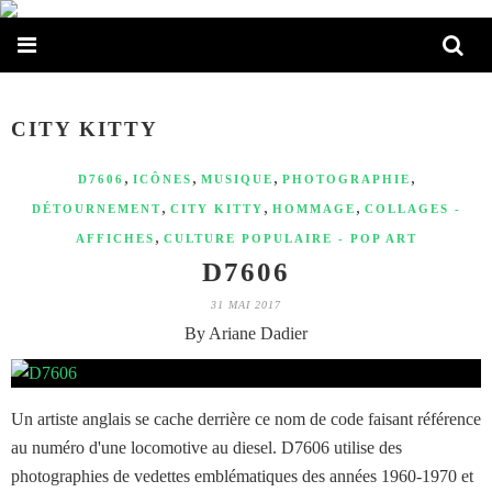
CITY KITTY
,
,
,
,
D7606
ICÔNES
MUSIQUE
PHOTOGRAPHIE
,
,
,
DÉTOURNEMENT
CITY KITTY
HOMMAGE
COLLAGES -
,
AFFICHES
CULTURE POPULAIRE - POP ART
D7606
31 MAI 2017
By Ariane Dadier
Un artiste anglais se cache derrière ce nom de code faisant référence
au numéro d'une locomotive au diesel. D7606 utilise des
photographies de vedettes emblématiques des années 1960-1970 et